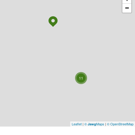
−
11
Leaflet
|
©
Maps
|
© OpenStreetMap
Jawg